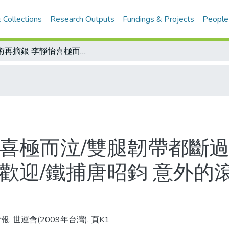
 Collections
Research Outputs
Fundings & Projects
People
柔術再摘銀 李靜怡喜極而泣/雙腿韌帶都斷過 李靜怡豁出去/滑水差強人意 阿甘受歡迎/鐵捕唐昭鈞 意外的滾球人生/滾球搶銅 我3組人馬惜敗
喜極而泣/雙腿韌帶都斷過
歡迎/鐵捕唐昭鈞 意外的
, 世運會(2009年台灣), 頁K1