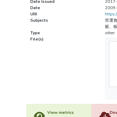
Date Issued
2017-
Date
2009
URI
https:
Subjects
世運會
艇、板
Type
other
File(s)
View metrics
Dow