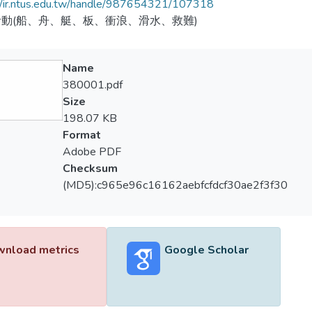
//ir.ntus.edu.tw/handle/987654321/107318
動(船、舟、艇、板、衝浪、滑水、救難)
Name
380001.pdf
Size
198.07 KB
Format
Adobe PDF
Checksum
(MD5):c965e96c16162aebfcfdcf30ae2f3f30
nload metrics
Google Scholar