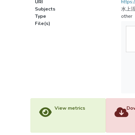
URI
https:
Subjects
水上活
Type
other
File(s)
View metrics
Dow