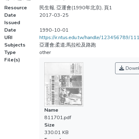
Resource
民生報, 亞運會(1990年北京), 頁1
Date
2017-03-25
Issued
Date
1990-10-01
URI
https://ir.ntus.edu.tw/handle/123456789/1
Subjects
亞運會;柔道;馬拉松及路跑
Type
other
File(s)
Downl
Name
811701.pdf
Size
330.01 KB