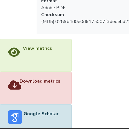
Format
Adobe PDF
Checksum
(MD5):0289b4d0e0d617a007f3dedebd2
View metrics
Download metrics
Google Scholar