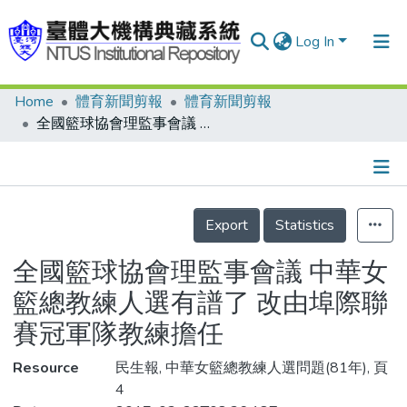
Log In
Home
體育新聞剪報
體育新聞剪報
Communities & Collections
全國籃球協會理監事會議 中華女籃總教練人選有譜了 改由埠際聯賽冠軍隊教練擔任
Research Outputs
Fundings & Projects
Details
People
Export
Statistics
Organizations
全國籃球協會理監事會議 中華女
Statistics
籃總教練人選有譜了 改由埠際聯
賽冠軍隊教練擔任
Resource
民生報, 中華女籃總教練人選問題(81年), 頁
4