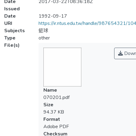
Date
2017-03-22T08:36:18Z
Issued
Date
1992-09-17
URI
https://ir.ntus.edu.tw/handle/987654321/1
Subjects
籃球
Type
other
File(s)
Down
Name
070201.pdf
Size
94.37 KB
Format
Adobe PDF
Checksum