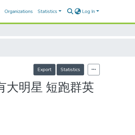
Organizations
Statistics
Log In
Export
Statistics
有大明星 短跑群英