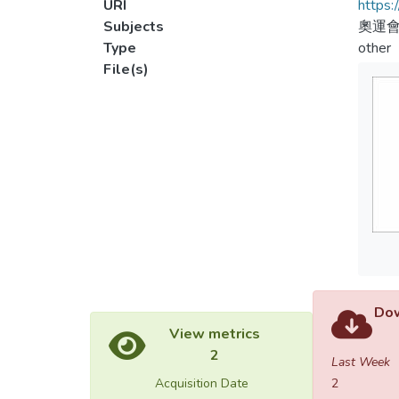
URI
https:
Subjects
奧運會
Type
other
File(s)
Dow
View metrics
2
Last Week
Acquisition Date
2