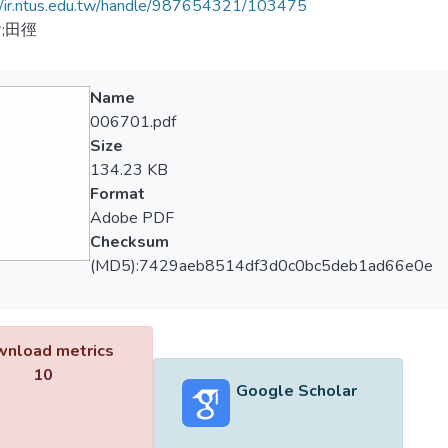
//ir.ntus.edu.tw/handle/987654321/103475
;田徑
Name
006701.pdf
Size
134.23 KB
Format
Adobe PDF
Checksum
(MD5):7429aeb8514df3d0c0bc5deb1ad66e0e
nload metrics
10
Google Scholar