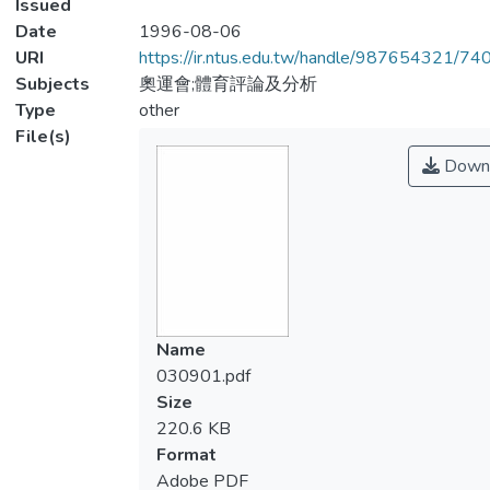
Issued
Date
1996-08-06
URI
https://ir.ntus.edu.tw/handle/987654321/74
Subjects
奧運會;體育評論及分析
Type
other
File(s)
Down
Name
030901.pdf
Size
220.6 KB
Format
Adobe PDF