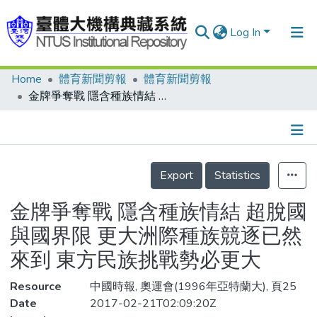
Log In
Home
體育新聞剪報
體育新聞剪報
Communities & Collections
金牌爭奪戰 隱含種族情結 超脫國與國界限 更大洲際種族競逐已然來到 東方民族挑戰勢必更大
Research Outputs
Fundings & Projects
Details
People
Export
Statistics
Organizations
金牌爭奪戰 隱含種族情結 超脫國
Statistics
與國界限 更大洲際種族競逐已然
來到 東方民族挑戰勢必更大
Resource
中國時報, 奧運會(1996年亞特蘭大), 頁25
Date
2017-02-21T02:09:20Z