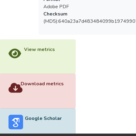
Adobe PDF
Checksum
(MD5):640a23a7d483484099b1974990
View metrics
Download metrics
Google Scholar