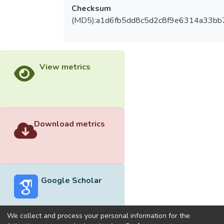
Checksum
(MD5):a1d6fb5dd8c5d2c8f9e6314a33bb
View metrics
Download metrics
Google Scholar
We collect and process your personal information for the