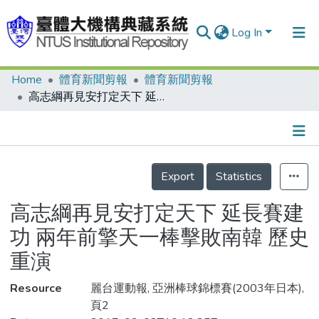
Log In
Home
體育新聞剪報
體育新聞剪報
Communities & Collections
高志綱再見安打定天下 延長賽建功 兩年前擎天一棒擊敗南韓 歷史重演
Research Outputs
Fundings & Projects
Details
People
Export
Statistics
Organizations
高志綱再見安打定天下 延長賽建
Statistics
功 兩年前擎天一棒擊敗南韓 歷史
重演
Resource
麗台運動報, 亞洲棒球錦標賽(2003年日本),
頁2