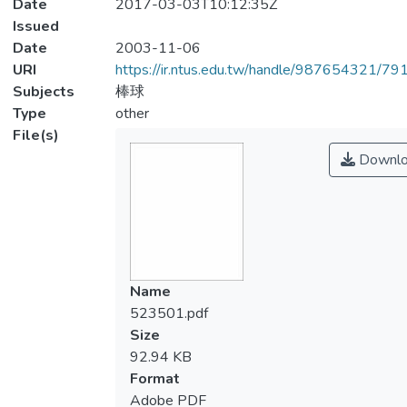
Date
2017-03-03T10:12:35Z
Issued
Date
2003-11-06
URI
https://ir.ntus.edu.tw/handle/987654321/79
Subjects
棒球
Type
other
File(s)
Downlo
Name
523501.pdf
Size
92.94 KB
Format
Adobe PDF