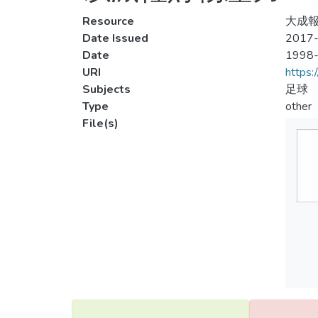
Resource
大成報
Date Issued
2017-
Date
1998
URI
https:
Subjects
足球
Type
other
File(s)