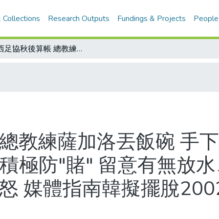
 Collections
Research Outputs
Fundings & Projects
People
巴西足協秋後算帳 總教練薩加洛丟飯碗 手下教練團一口氣全被炒魷魚/新加坡足協積極防"賭" 留意有無放水、作弊舉動/英國正式道歉 希望南韓息怒 媒體指南韓擬擺脫2002年世界杯主辦權以減輕財物壓力
 總教練薩加洛丟飯碗 手
積極防"賭" 留意有無放
怒 媒體指南韓擬擺脫20