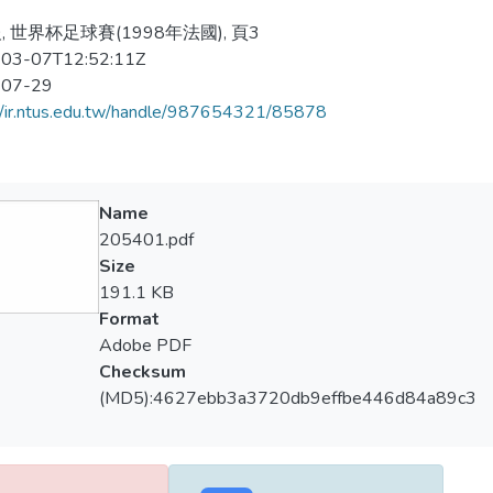
, 世界杯足球賽(1998年法國), 頁3
03-07T12:52:11Z
-07-29
//ir.ntus.edu.tw/handle/987654321/85878
Name
205401.pdf
Size
191.1 KB
Format
Adobe PDF
Checksum
(MD5):4627ebb3a3720db9effbe446d84a89c3