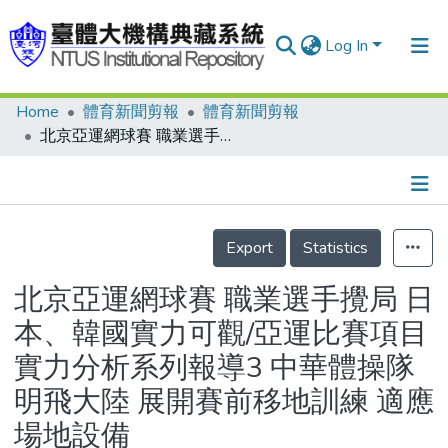
Log In
Home
體育新聞剪報
體育新聞剪報
Communities & Collections
北京亞運網球賽 職業選手攪局 日本、韓國實力可觀/亞運比賽項目實力分析系列報導3 中華體操隊明飛大陸 展開賽前移地訓練 適應場地設備
Research Outputs
Fundings & Projects
Details
People
Export
Statistics
Organizations
北京亞運網球賽 職業選手攪局 日
Statistics
本、韓國實力可觀/亞運比賽項目
實力分析系列報導3 中華體操隊
明飛大陸 展開賽前移地訓練 適應
場地設備