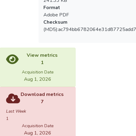
241.33 KB
Format
Adobe PDF
Checksum
(MD5):ac794bb6782064e31d87725add
View metrics
1
Acquisition Date
Aug 1, 2026
Download metrics
7
Last Week
1
Acquisition Date
Aug 1, 2026