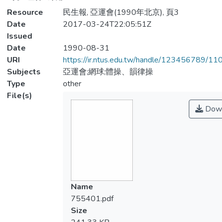
Resource
民生報, 亞運會(1990年北京), 頁3
Date
2017-03-24T22:05:51Z
Issued
Date
1990-08-31
URI
https://ir.ntus.edu.tw/handle/123456789/1
Subjects
亞運會;網球;體操、韻律操
Type
other
File(s)
Down
Name
755401.pdf
Size