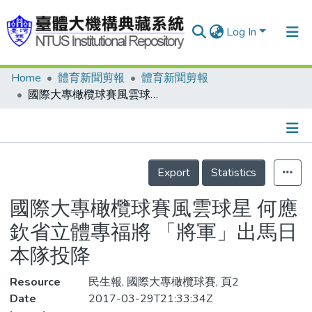
Log In
Home
體育新聞剪報
體育新聞剪報
Communities & Collections
國際大專橄欖球賽風雲球星 何應欽省立體專福將 「將軍」出馬日本隊投降
Research Outputs
Fundings & Projects
Details
People
Export
Statistics
Organizations
國際大專橄欖球賽風雲球星 何應
Statistics
欽省立體專福將 「將軍」出馬日
本隊投降
Resource
民生報, 國際大專橄欖球賽, 頁2
Date
2017-03-29T21:33:34Z