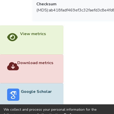
Checksum
(MD5):ab418fadf469ef3c32faefd3c8e4fd
View metrics
Download metrics
Google Scholar
We collect and process your personal information for the