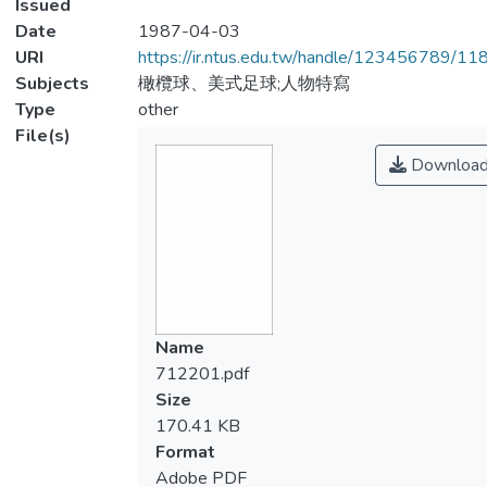
Issued
Date
1987-04-03
URI
https://ir.ntus.edu.tw/handle/123456789/1
Subjects
橄欖球、美式足球;人物特寫
Type
other
File(s)
Downloa
Name
712201.pdf
Size
170.41 KB
Format
Adobe PDF