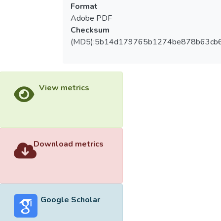
Format
Adobe PDF
Checksum
(MD5):5b14d179765b1274be878b63cb
View metrics
Download metrics
Google Scholar