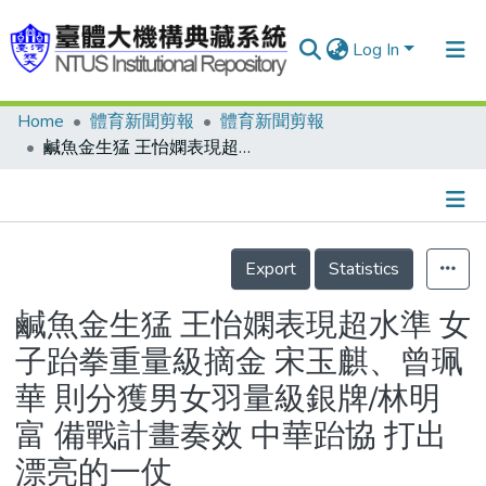
Log In
Home
體育新聞剪報
體育新聞剪報
Communities & Collections
鹹魚金生猛 王怡嫻表現超水準 女子跆拳重量級摘金 宋玉麒、曾珮華 則分獲男女羽量級銀牌/林明富 備戰計畫奏效 中華跆協 打出漂亮的一仗
Research Outputs
Fundings & Projects
Details
People
Export
Statistics
Organizations
鹹魚金生猛 王怡嫻表現超水準 女
Statistics
子跆拳重量級摘金 宋玉麒、曾珮
華 則分獲男女羽量級銀牌/林明
富 備戰計畫奏效 中華跆協 打出
漂亮的一仗