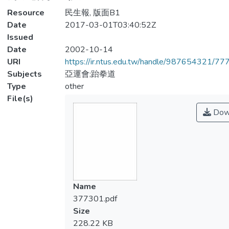
Resource
民生報, 版面B1
Date
2017-03-01T03:40:52Z
Issued
Date
2002-10-14
URI
https://ir.ntus.edu.tw/handle/987654321/77
Subjects
亞運會;跆拳道
Type
other
File(s)
Dow
Name
377301.pdf
Size
228.22 KB