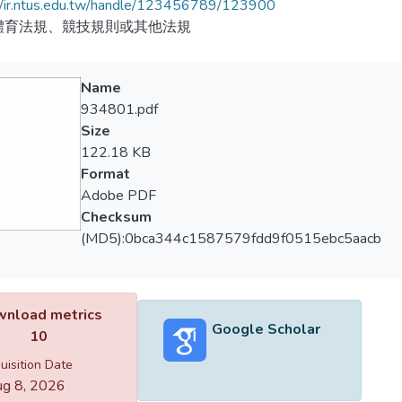
//ir.ntus.edu.tw/handle/123456789/123900
體育法規、競技規則或其他法規
Name
934801.pdf
Size
122.18 KB
Format
Adobe PDF
Checksum
(MD5):0bca344c1587579fdd9f0515ebc5aacb
nload metrics
Google Scholar
10
uisition Date
g 8, 2026