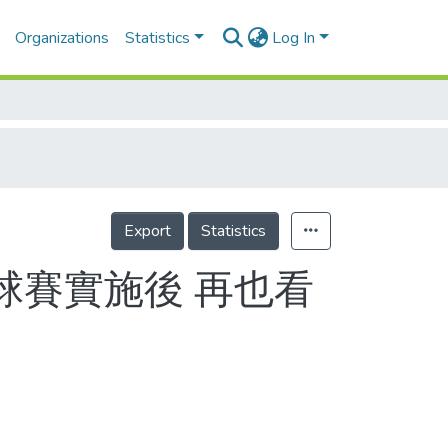
Organizations
Statistics
Log In
Export
Statistics
球賽實施後 再也看