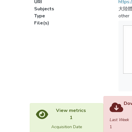
URI
https:
Subjects
大陸體
Type
other
File(s)
Dow
View metrics
1
Last Week
Acquisition Date
1