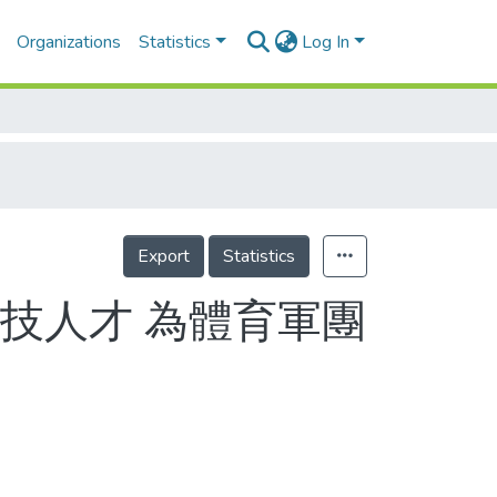
Organizations
Statistics
Log In
Export
Statistics
技人才 為體育軍團