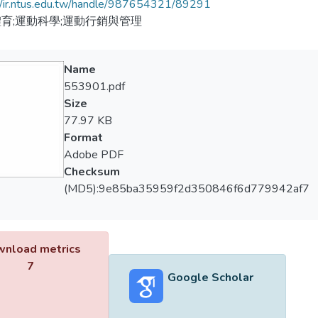
//ir.ntus.edu.tw/handle/987654321/89291
育;運動科學;運動行銷與管理
Name
553901.pdf
Size
77.97 KB
Format
Adobe PDF
Checksum
(MD5):9e85ba35959f2d350846f6d779942af7
nload metrics
7
Google Scholar