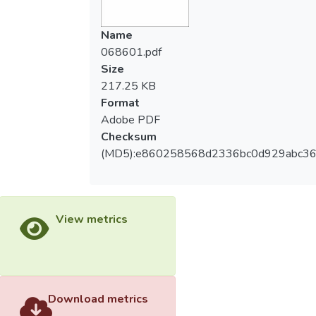
Name
068601.pdf
Size
217.25 KB
Format
Adobe PDF
Checksum
(MD5):e860258568d2336bc0d929abc3
View metrics
Download metrics