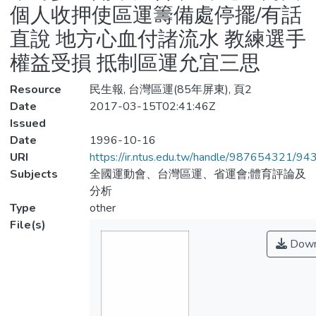
個人收押使區運籌備處停擺/有話
直說 地方心血付諸流水 教練選手
權益受損 抵制區運允宜三思
Resource
民生報, 台灣區運(85年屏東), 頁2
Date
2017-03-15T02:41:46Z
Issued
Date
1996-10-16
URI
https://ir.ntus.edu.tw/handle/987654321/94
Subjects
全國運動會、台灣區運、省運會;體育評論及
分析
Type
other
File(s)
Down