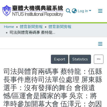
Log In
Home
體育新聞剪報
體育新聞剪報
Communities & Collections
司法與體育兩碼事 蔡特龍：伍縣長事件應待司法單位處理 屏東縣選手：沒有發揮的舞台 會很遺憾/區運會是國家的事 吳京：將準時參加開幕大會 伍澤元：勿因個人收押使區運籌備處停擺/有話直說 地方心血付諸流水 教練選手權益受損 抵制區運允宜三思
Research Outputs
Fundings & Projects
Details
People
Export
Statistics
Organizations
司法與體育兩碼事 蔡特龍：伍縣
Statistics
長事件應待司法單位處理 屏東縣
選手：沒有發揮的舞台 會很遺
憾/區運會是國家的事 吳京：將
準時參加開幕大會 伍澤元：勿因