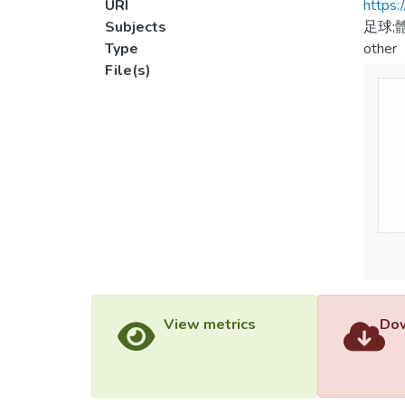
URI
https:
Subjects
足球;
Type
other
File(s)
View metrics
Dow