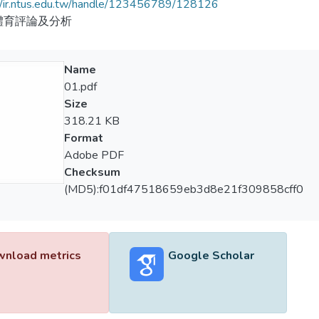
//ir.ntus.edu.tw/handle/123456789/128126
體育評論及分析
Name
01.pdf
Size
318.21 KB
Format
Adobe PDF
Checksum
(MD5):f01df47518659eb3d8e21f309858cff0
nload metrics
Google Scholar