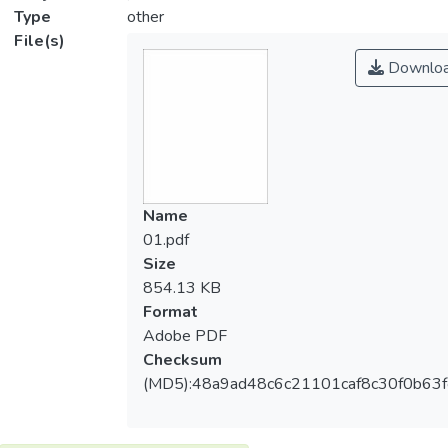
Type
other
File(s)
Downlo
Name
01.pdf
Size
854.13 KB
Format
Adobe PDF
Checksum
(MD5):48a9ad48c6c21101caf8c30f0b63f