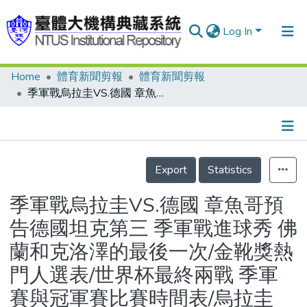
Log In
Home
體育新聞剪報
體育新聞剪報
Communities & Collections
季軍戰烏拉圭VS.德國 章魚哥預告德國坦克第三 季軍戰進球秀 佛蘭和克洛澤的最後一次/金靴獎熱門人選表/世界杯最終兩戰 季軍賽與冠軍賽比賽時間表/烏拉圭VS.德國對戰紀錄表、攻守數據表、預測先發陣型圖/世界杯國內外賭盤賠率表/德國拚季軍連莊/德國教頭太座被批「帶賽」/蘇雷茲：戰死為止 烏拉圭3主將歸隊 就怕佛蘭有狀況/足海羅盤 兩隊放手攻 大分機會大/義賣藍色魔衣 買家問：洗過沒？
Research Outputs
Fundings & Projects
Details
People
Export
Statistics
Organizations
季軍戰烏拉圭VS.德國 章魚哥預
Statistics
告德國坦克第三 季軍戰進球秀 佛
蘭和克洛澤的最後一次/金靴獎熱
門人選表/世界杯最終兩戰 季軍
賽與冠軍賽比賽時間表/烏拉圭