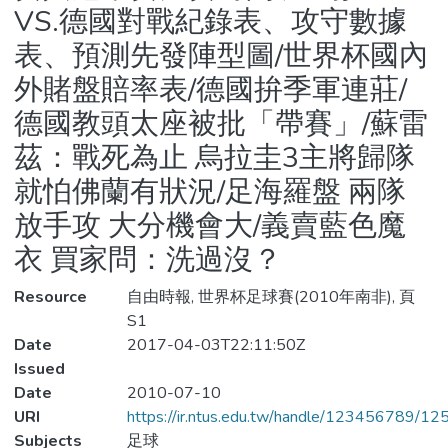
VS.德國對戰紀錄表、攻守數據
表、預測先發陣型圖/世界杯國內
外賭盤賠率表/德國拚季軍連莊/
德國教頭太座被批「帶賽」/蘇雷
茲：戰死為止 烏拉圭3主將歸隊
就怕佛蘭有狀況/足海羅盤 兩隊
放手攻 大分機會大/義賣藍色魔
衣 買家問：洗過沒？
Resource
自由時報, 世界杯足球賽(2010年南非), 頁
S1
Date
2017-04-03T22:11:50Z
Issued
Date
2010-07-10
URI
https://ir.ntus.edu.tw/handle/123456789/1
Subjects
足球