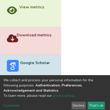
View metrics
Download metrics
Google Scholar
We collect and process your personal information for the
following purposes:
Authentication, Preferences,
Acknowledgement and Statistics
.
Built with
DSpace-CRIS software
- Extension maintained and
To learn more, please read our
privacy policy
.
optimized by
Cookie
Privacy
End User
Send
Customize
Decline
That's ok
settings
policy
Agreement
Feedback