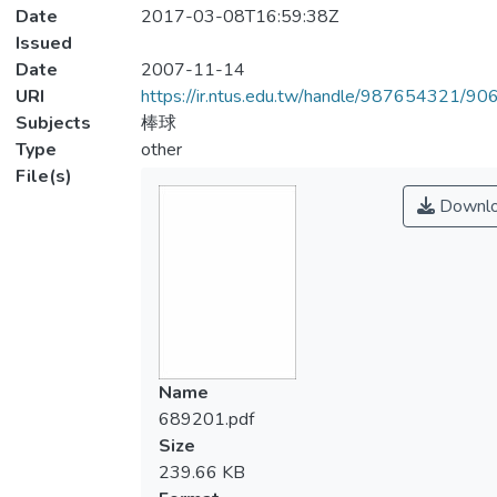
Date
2017-03-08T16:59:38Z
Issued
Date
2007-11-14
URI
https://ir.ntus.edu.tw/handle/987654321/90
Subjects
棒球
Type
other
File(s)
Downl
Name
689201.pdf
Size
239.66 KB