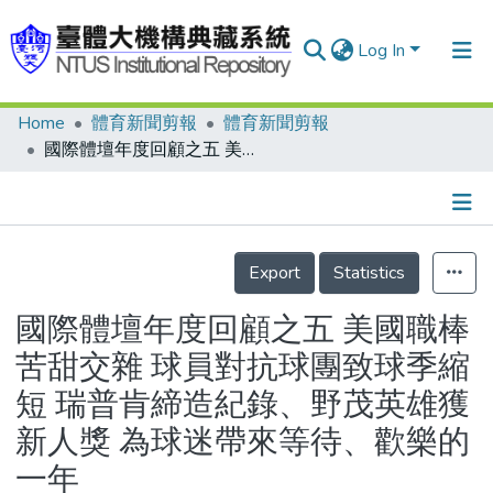
Log In
Home
體育新聞剪報
體育新聞剪報
Communities & Collections
國際體壇年度回顧之五 美國職棒苦甜交雜 球員對抗球團致球季縮短 瑞普肯締造紀錄、野茂英雄獲新人獎 為球迷帶來等待、歡樂的一年
Research Outputs
Fundings & Projects
Details
People
Export
Statistics
Organizations
國際體壇年度回顧之五 美國職棒
Statistics
苦甜交雜 球員對抗球團致球季縮
短 瑞普肯締造紀錄、野茂英雄獲
新人獎 為球迷帶來等待、歡樂的
一年