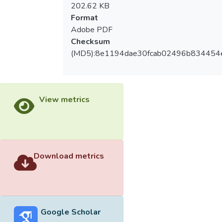
202.62 KB
Format
Adobe PDF
Checksum
(MD5):8e1194dae30fcab02496b834454
View metrics
Download metrics
Google Scholar