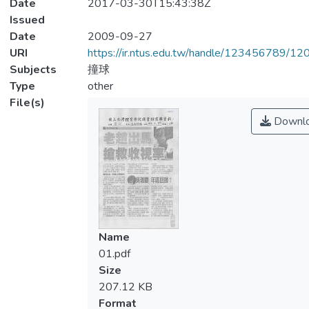
Date
2017-03-30T15:43:38Z
Issued
Date
2009-09-27
URI
https://ir.ntus.edu.tw/handle/123456789/1
Subjects
撞球
Type
other
File(s)
Downl
Name
01.pdf
Size
207.12 KB
Format