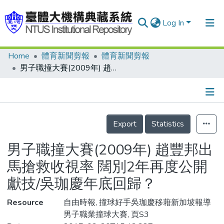
Log In
Home
體育新聞剪報
體育新聞剪報
Communities & Collections
男子職撞大賽(2009年) 趙豐邦出馬搶救收視率 闊別2年再度公開獻技/吳珈慶年底回歸？
Research Outputs
Fundings & Projects
Details
People
Export
Statistics
Organizations
男子職撞大賽(2009年) 趙豐邦出
Statistics
馬搶救收視率 闊別2年再度公開
獻技/吳珈慶年底回歸？
Resource
自由時報, 撞球好手吳珈慶移藉新加坡報導
男子職業撞球大賽, 頁S3