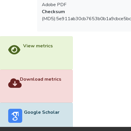
Adobe PDF
Checksum
(MD5):5e911ab30cb7653b0b1a9cbce5bc
View metrics
Download metrics
Google Scholar