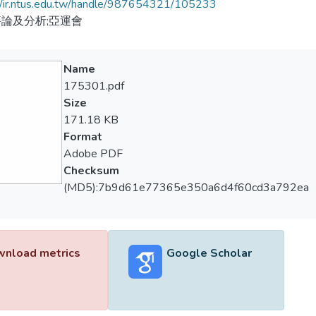
//ir.ntus.edu.tw/handle/987654321/105233
論及分析;亞運會
Name
175301.pdf
Size
171.18 KB
Format
Adobe PDF
Checksum
(MD5):7b9d61e77365e350a6d4f60cd3a792ea
nload metrics
Google Scholar