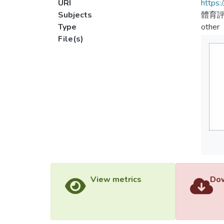
URI
https:
Subjects
體育評
Type
other
File(s)
View metrics
Dow