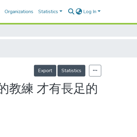
Organizations
Statistics
Log In
Export
Statistics
的教練 才有長足的