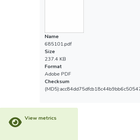
Name
685101.pdf
Size
237.4 KB
Format
Adobe PDF
Checksum
(MD5):acc84dd75dfcb18c44b9bb6c5054
View metrics