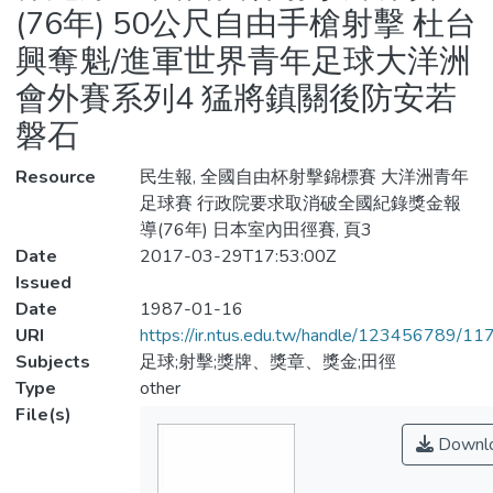
(76年) 50公尺自由手槍射擊 杜台
興奪魁/進軍世界青年足球大洋洲
會外賽系列4 猛將鎮關後防安若
磐石
Resource
民生報, 全國自由杯射擊錦標賽 大洋洲青年
足球賽 行政院要求取消破全國紀錄獎金報
導(76年) 日本室內田徑賽, 頁3
Date
2017-03-29T17:53:00Z
Issued
Date
1987-01-16
URI
https://ir.ntus.edu.tw/handle/123456789/1
Subjects
足球;射擊;獎牌、獎章、獎金;田徑
Type
other
File(s)
Downl