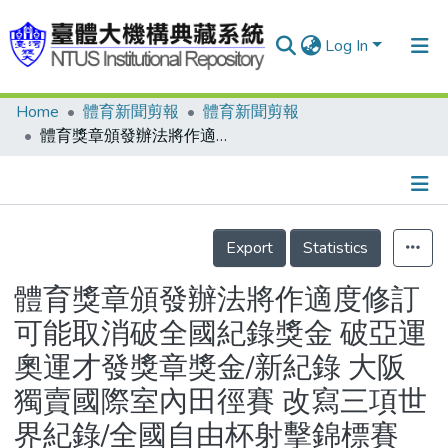
Log In
Home
體育新聞剪報
體育新聞剪報
Communities & Collections
體育獎章頒發辦法將作適度修訂 可能取消破全國紀錄獎金 破亞運奧運才發獎章獎金/新紀錄 大阪獨賣國際室內田徑賽 改寫三項世界紀錄/全國自由杯射擊錦標賽(76年) 50公尺自由手槍射擊 杜台興奪魁/進軍世界青年足球大洋洲會外賽系列4 猛將鎮關後防安若磐石
Research Outputs
Fundings & Projects
Details
People
Export
Statistics
Organizations
體育獎章頒發辦法將作適度修訂
Statistics
可能取消破全國紀錄獎金 破亞運
奧運才發獎章獎金/新紀錄 大阪
獨賣國際室內田徑賽 改寫三項世
界紀錄/全國自由杯射擊錦標賽