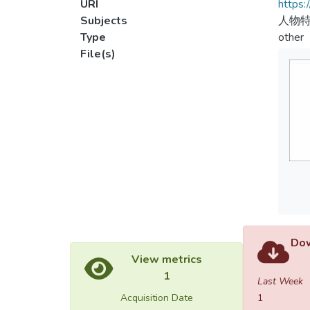
URI
https:
Subjects
人物特
Type
other
File(s)
Dow
View metrics
1
Last Week
Acquisition Date
1