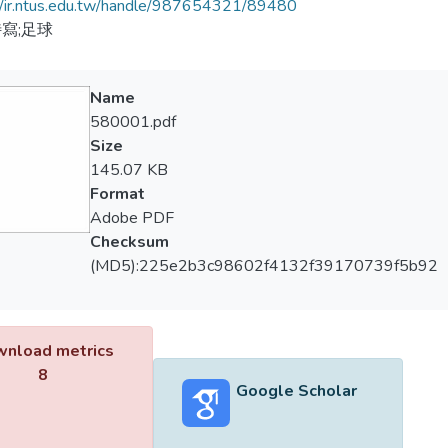
//ir.ntus.edu.tw/handle/987654321/89480
寫;足球
Name
580001.pdf
Size
145.07 KB
Format
Adobe PDF
Checksum
(MD5):225e2b3c98602f4132f39170739f5b92
nload metrics
8
Google Scholar