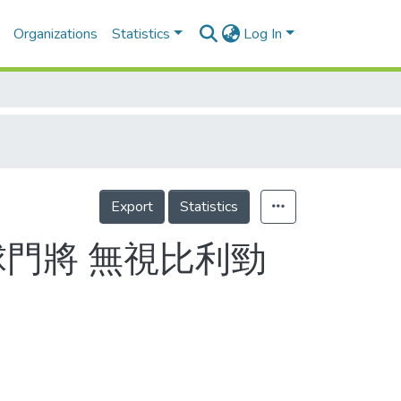
Organizations
Statistics
Log In
Export
Statistics
球門將 無視比利勁