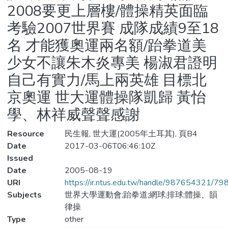
2008要更上層樓/體操精英面臨
考驗2007世界賽 成隊成績9至18
名 才能獲奧運兩名額/跆拳道美
少女不讓朱木炎專美 楊淑君證明
自己有實力/馬上兩英雄 目標北
京奧運 世大運體操隊凱歸 黃怡
學、林祥威聲聲感謝
Resource
民生報, 世大運(2005年土耳其), 頁B4
Date
2017-03-06T06:46:10Z
Issued
Date
2005-08-19
URI
https://ir.ntus.edu.tw/handle/987654321/79
Subjects
世界大學運動會;跆拳道;網球;排球;體操、韻
律操
Type
other