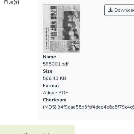
File(s)
Downloa
Name
598001.pdf
Size
566.43 KB
Format
Adobe PDF
Checksum
(MD5):94f9dae58d3fcf4dee4e8a8f79c4c