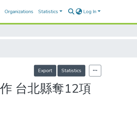
Organizations
Statistics
Log In
Export
Statistics
作 台北縣奪12項