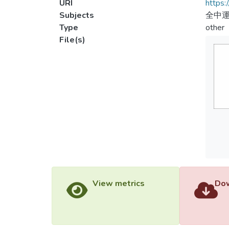
URI
https:
Subjects
全中
Type
other
File(s)
View metrics
Dow