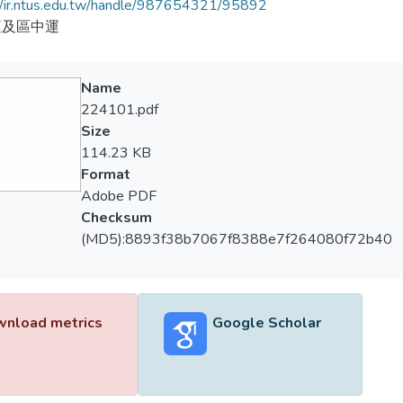
//ir.ntus.edu.tw/handle/987654321/95892
運及區中運
Name
224101.pdf
Size
114.23 KB
Format
Adobe PDF
Checksum
(MD5):8893f38b7067f8388e7f264080f72b40
nload metrics
Google Scholar