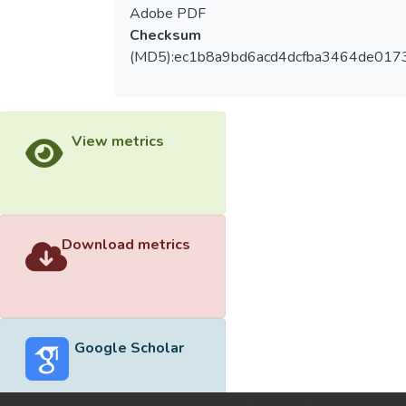
Adobe PDF
Checksum
(MD5):ec1b8a9bd6acd4dcfba3464de017
View metrics
Download metrics
Google Scholar