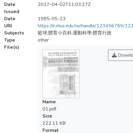
Date
2017-04-02T11:03:27Z
Issued
Date
1985-05-23
URI
https://ir.ntus.edu.tw/handle/123456789/1
Subjects
籃球;體育小百科;運動科學;體育行政
Type
other
File(s)
Downl
Name
01.pdf
Size
222.11 KB
Format