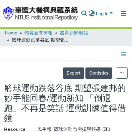
Log In
Home
體育新聞剪報
體育新聞剪報
Communities & Collections
籃球運動跌落谷底 期望張建邦的妙手能回春/運動新知 「倒退跑」不再是笑話 運動訓練值得借鏡
Research Outputs
Fundings & Projects
Details
People
Export
Statistics
Organizations
籃球運動跌落谷底 期望張建邦的
Statistics
妙手能回春/運動新知 「倒退
跑」不再是笑話 運動訓練值得借
鏡
Resource
民生報, 籃球運動急需振興報導, 頁3