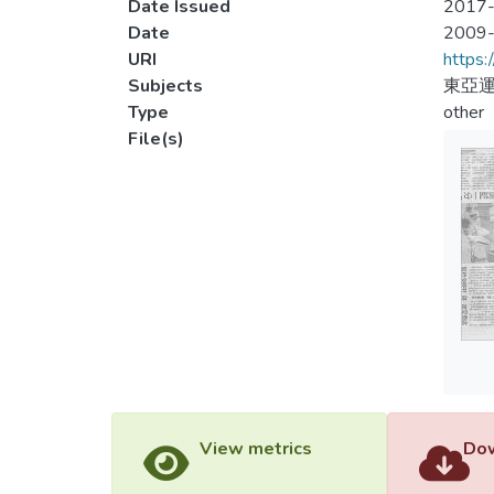
Date Issued
2017-
Date
2009
URI
https:
Subjects
東亞運
Type
other
File(s)
View metrics
Dow