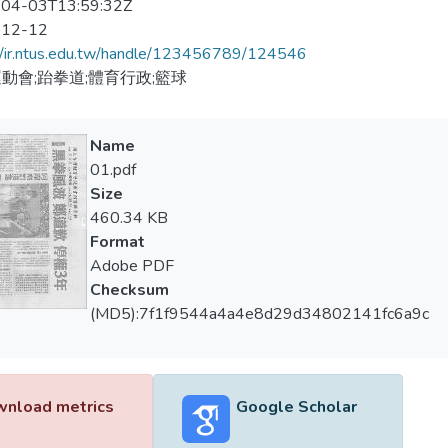
04-03T13:59:32Z
-12-12
//ir.ntus.edu.tw/handle/123456789/124546
動會;跆拳道;體育行政;籃球
Name
01.pdf
Size
460.34 KB
Format
Adobe PDF
Checksum
(MD5):7f1f9544a4a4e8d29d34802141fc6a9c
nload metrics
Google Scholar