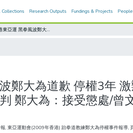
 Collections
Research Outputs
Fundings & Projects
People
香港東亞運 黑拳風波鄭大為道歉 停權3年 激辯三小時 跆協議處言論不當/堅持沒誤判 鄭大為：接受懲處/曾文鼎兩罰槓龜 男籃一分「銀」恨
波鄭大為道歉 停權3年 
判 鄭大為：接受懲處/曾
報, 東亞運動會(2009年香港) 跆拳道教練鄭大為停權事件報導, 