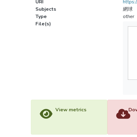
URI
https:
Subjects
網球
Type
other
File(s)
View metrics
Dow