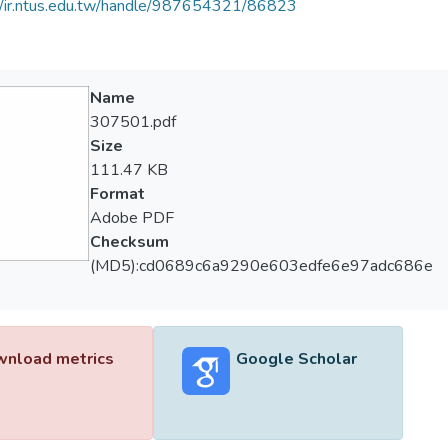
//ir.ntus.edu.tw/handle/987654321/86823
Name
307501.pdf
Size
111.47 KB
Format
Adobe PDF
Checksum
(MD5):cd0689c6a9290e603edfe6e97adc686e
nload metrics
Google Scholar