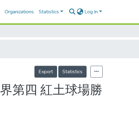
Organizations
Statistics
Log In
Export
Statistics
界第四 紅土球場勝