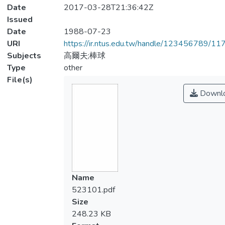
Date
2017-03-28T21:36:42Z
Issued
Date
1988-07-23
URI
https://ir.ntus.edu.tw/handle/123456789/1
Subjects
高爾夫;棒球
Type
other
File(s)
Downl
Name
523101.pdf
Size
248.23 KB