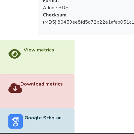
Format
Adobe PDF
Checksum
(MD5):80459ee8fd5d72b22e1afeb051c1
View metrics
Download metrics
Google Scholar