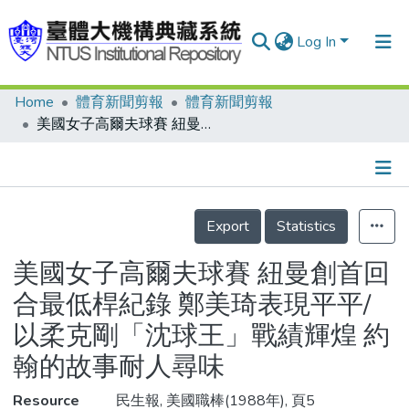
Log In
Home
體育新聞剪報
體育新聞剪報
Communities & Collections
美國女子高爾夫球賽 紐曼創首回合最低桿紀錄 鄭美琦表現平平/以柔克剛「沈球王」戰績輝煌 約翰的故事耐人尋味
Research Outputs
Fundings & Projects
Details
People
Export
Statistics
Organizations
美國女子高爾夫球賽 紐曼創首回
Statistics
合最低桿紀錄 鄭美琦表現平平/
以柔克剛「沈球王」戰績輝煌 約
翰的故事耐人尋味
Resource
民生報, 美國職棒(1988年), 頁5