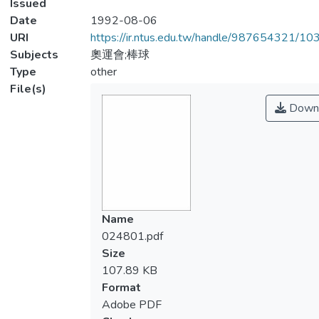
Issued
Date
1992-08-06
URI
https://ir.ntus.edu.tw/handle/987654321/1
Subjects
奧運會;棒球
Type
other
File(s)
Down
Name
024801.pdf
Size
107.89 KB
Format
Adobe PDF