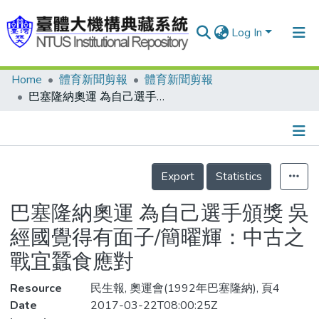
Log In
Home
體育新聞剪報
體育新聞剪報
Communities & Collections
巴塞隆納奧運 為自己選手頒獎 吳經國覺得有面子/簡曜輝：中古之戰宜蠶食應對
Research Outputs
Fundings & Projects
Details
People
Export
Statistics
Organizations
巴塞隆納奧運 為自己選手頒獎 吳
Statistics
經國覺得有面子/簡曜輝：中古之
戰宜蠶食應對
Resource
民生報, 奧運會(1992年巴塞隆納), 頁4
Date
2017-03-22T08:00:25Z