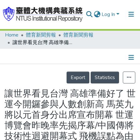
Log In
Home
體育新聞剪報
體育新聞剪報
Communities & Collections
讓世界看見台灣 高雄準備好了 世運今開鑼參與人數創新高 馬英九將以元首身分出席宣布開幕 世運博覽會昨晚率先揭序幕/中國傳將技術性迴避開幕式 飛機誤點為由缺席 中華奧會不願證實/奧運憲章早有規範 元首宣布開幕世運會頭一遭/世運維安動員軍警五萬人次 法輪功等團體承諾不挑釁中國選手 傳疆獨人士入境 移民署表示未發現/世運維安大陣仗 看世運 這些東西不要帶
Research Outputs
Fundings & Projects
Details
People
Export
Statistics
Organizations
讓世界看見台灣 高雄準備好了 世
Statistics
運今開鑼參與人數創新高 馬英九
將以元首身分出席宣布開幕 世運
博覽會昨晚率先揭序幕/中國傳將
技術性迴避開幕式 飛機誤點為由