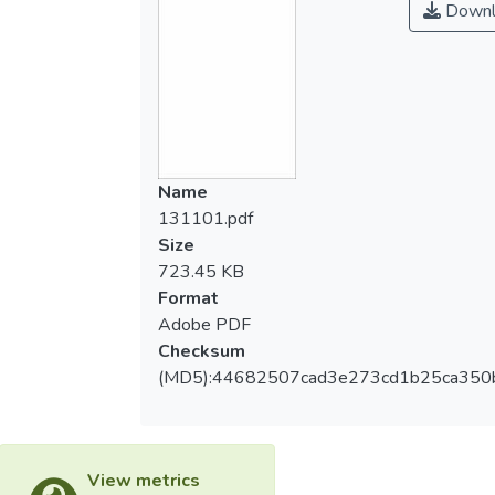
Downl
Name
131101.pdf
Size
723.45 KB
Format
Adobe PDF
Checksum
(MD5):44682507cad3e273cd1b25ca350
View metrics