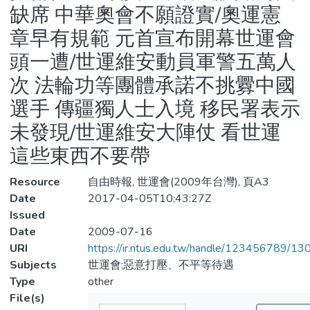
缺席 中華奧會不願證實/奧運憲
章早有規範 元首宣布開幕世運會
頭一遭/世運維安動員軍警五萬人
次 法輪功等團體承諾不挑釁中國
選手 傳疆獨人士入境 移民署表示
未發現/世運維安大陣仗 看世運
這些東西不要帶
Resource
自由時報, 世運會(2009年台灣), 頁A3
Date
2017-04-05T10:43:27Z
Issued
Date
2009-07-16
URI
https://ir.ntus.edu.tw/handle/123456789/1
Subjects
世運會;惡意打壓、不平等待遇
Type
other
File(s)