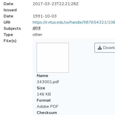
Date
2017-03-23T22:21:28Z
Issued
Date
1991-10-03
URI
https://ir.ntus.edu.tw/handle/987654321/1
Subjects
網球
Type
other
File(s)
Downl
Name
343001.pdf
Size
146 KB
Format
Adobe PDF
Checksum