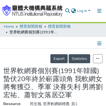
Log In
Home
體育新聞剪報
體育新聞剪報
Communities & Collections
世界軟網賽個別賽(1991年韓國) 蟄伏20年終於嶄露頭角 我軟網女將奪獲亞、季軍 決賽失利 男將劉宏祐、蕭智文落居亞軍
Research Outputs
Fundings & Projects
Details
People
Export
Statistics
Organizations
世界軟網賽個別賽(1991年韓國)
Statistics
蟄伏20年終於嶄露頭角 我軟網女
將奪獲亞、季軍 決賽失利 男將劉
宏祐、蕭智文落居亞軍
Resource
民生報, 世界軟網錦標賽, 頁1