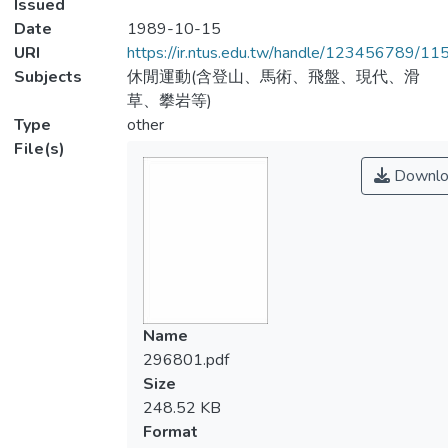
Issued
Date
1989-10-15
URI
https://ir.ntus.edu.tw/handle/123456789/1
Subjects
休閒運動(含登山、馬術、飛盤、現代、滑
草、攀岩等)
Type
other
File(s)
Downlo
Name
296801.pdf
Size
248.52 KB
Format