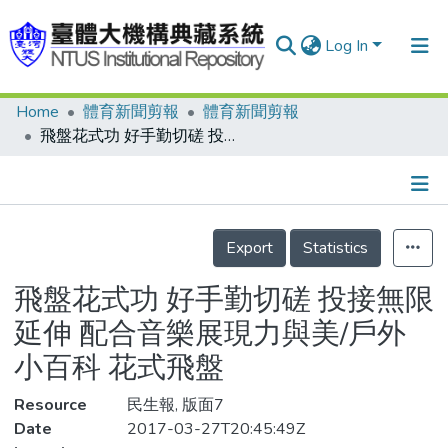
Log In
Home
體育新聞剪報
體育新聞剪報
Communities & Collections
飛盤花式功 好手勤切磋 投接無限延伸 配合音樂展現力與美/戶外小百科 花式飛盤
Research Outputs
Fundings & Projects
Details
People
Export
Statistics
Organizations
飛盤花式功 好手勤切磋 投接無限
Statistics
延伸 配合音樂展現力與美/戶外
小百科 花式飛盤
Resource
民生報, 版面7
Date
2017-03-27T20:45:49Z