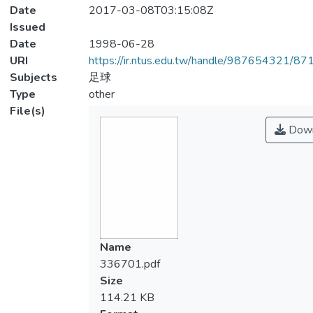
Date
2017-03-08T03:15:08Z
Issued
Date
1998-06-28
URI
https://ir.ntus.edu.tw/handle/987654321/87
Subjects
足球
Type
other
File(s)
Down
Name
336701.pdf
Size
114.21 KB