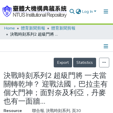
Log In
Home
體育新聞剪報
體育新聞剪報
Communities & Collections
決戰時刻系列2 超級門將 一夫當關轉乾坤？ 迎戰法國，巴拉圭有個大門神；面對奈及利亞，丹麥也有一面牆…
Research Outputs
Fundings & Projects
Details
People
Export
Statistics
Organizations
決戰時刻系列2 超級門將 一夫當
Statistics
關轉乾坤？ 迎戰法國，巴拉圭有
個大門神；面對奈及利亞，丹麥
也有一面牆…
Resource
聯合報, 決戰時刻系列, 頁30