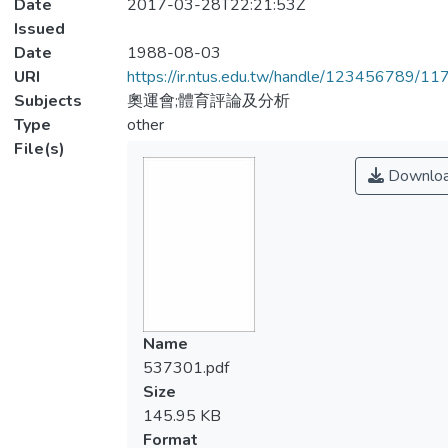
Date
2017-03-28T22:21:53Z
Issued
Date
1988-08-03
URI
https://ir.ntus.edu.tw/handle/123456789/1
Subjects
奧運會;體育評論及分析
Type
other
File(s)
Downlo
Name
537301.pdf
Size
145.95 KB
Format