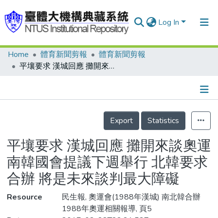
Log In
Home
體育新聞剪報
體育新聞剪報
Communities & Collections
平壤要求 漢城回應 攤開來談奧運 南韓國會提議下週舉行 北韓要求合辦 將是未來談判最大障礙
Research Outputs
Fundings & Projects
Details
People
Export
Statistics
Organizations
平壤要求 漢城回應 攤開來談奧運
Statistics
南韓國會提議下週舉行 北韓要求
合辦 將是未來談判最大障礙
Resource
民生報, 奧運會(1988年漢城) 南北韓合辦
1988年奧運相關報導, 頁5