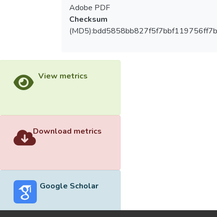
Adobe PDF
Checksum
(MD5):bdd5858bb827f5f7bbf119756ff7b
View metrics
Download metrics
Google Scholar