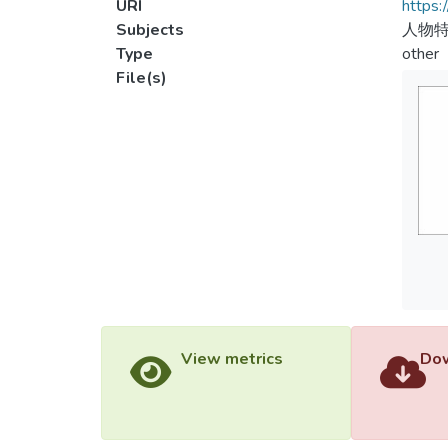
URI
https:
Subjects
人物特
Type
other
File(s)
View metrics
Dow