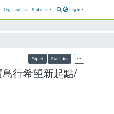
Organizations
Statistics
Log In
Export
Statistics
寶島行希望新起點/