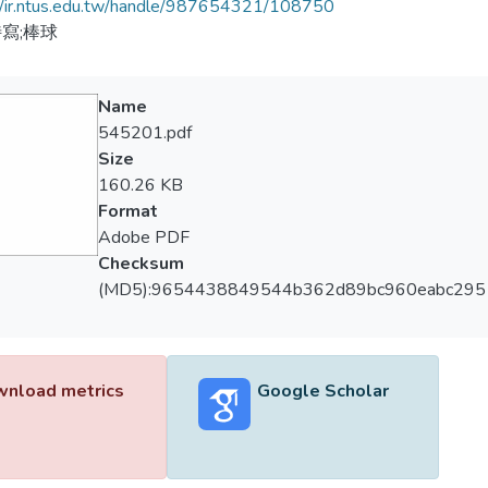
//ir.ntus.edu.tw/handle/987654321/108750
寫;棒球
Name
545201.pdf
Size
160.26 KB
Format
Adobe PDF
Checksum
(MD5):9654438849544b362d89bc960eabc295
nload metrics
Google Scholar