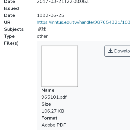
Date
2017-03-21T22:08:08Z
Issued
Date
1992-06-25
URI
https://ir.ntus.edu.tw/handle/987654321/1
Subjects
桌球
Type
other
File(s)
Downlo
Name
965101.pdf
Size
106.27 KB
Format
Adobe PDF