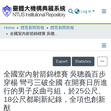
Log In
Home
體育新聞剪報
體育新聞剪報
Communities & Collections
全國室內射箭錦標賽 吳聰義百步穿楊 彎弓三破全國 在開賽日所進行的男子反曲弓組，於25公尺、18公尺都刷新紀錄，全項也創新猷
Research Outputs
Fundings & Projects
Details
People
Export
Statistics
Organizations
全國室內射箭錦標賽 吳聰義百步
Statistics
穿楊 彎弓三破全國 在開賽日所進
行的男子反曲弓組，於25公尺、
18公尺都刷新紀錄，全項也創新
猷