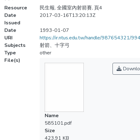
Resource
民生報, 全國室內射箭賽, 頁4
Date
2017-03-16T13:20:13Z
Issued
Date
1993-01-07
URI
https://ir.ntus.edu.tw/handle/987654321/99
Subjects
射箭、十字弓
Type
other
File(s)
Downlo
Name
585101.pdf
Size
423.91 KB