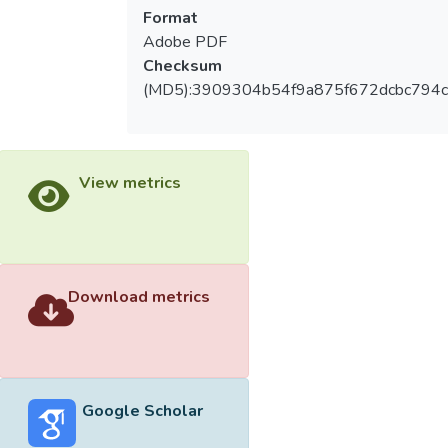
Format
Adobe PDF
Checksum
(MD5):3909304b54f9a875f672dcbc794c
View metrics
Download metrics
Google Scholar