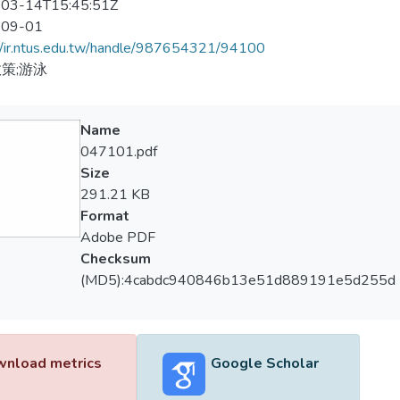
03-14T15:45:51Z
-09-01
//ir.ntus.edu.tw/handle/987654321/94100
策;游泳
Name
047101.pdf
Size
291.21 KB
Format
Adobe PDF
Checksum
(MD5):4cabdc940846b13e51d889191e5d255d
nload metrics
Google Scholar