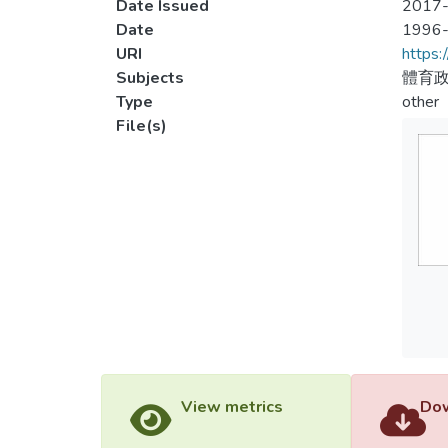
Date Issued
2017-
Date
1996
URI
https:
Subjects
體育政
Type
other
File(s)
View metrics
Dow