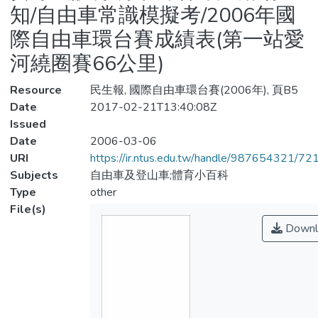
知/自由車常識模擬考/2006年國
際自由車環台賽成績表(第一站愛
河繞圈賽66公里)
Resource
民生報, 國際自由車環台賽(2006年), 頁B5
Date
2017-02-21T13:40:08Z
Issued
Date
2006-03-06
URI
https://ir.ntus.edu.tw/handle/987654321/72
Subjects
自由車及登山車;體育小百科
Type
other
File(s)
Downl