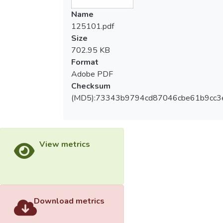
Name
125101.pdf
Size
702.95 KB
Format
Adobe PDF
Checksum
(MD5):73343b9794cd87046cbe61b9cc3
View metrics
Download metrics