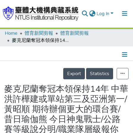
Log In
Home
體育新聞剪報
體育新聞剪報
Communities & Collections
麥克尼蘭奪冠本領保持14年 中華洪許樺建或單站第三及亞洲第一/黃昭順 期待辦個更大的環台賽/昔日瑜伽熊 今日神鬼戰士/公路賽等級說分明/職業隊層級報你知/自由車常識模擬考/2006年國際自由車環台賽成績表(第一站愛河繞圈賽66公里)
Research Outputs
Fundings & Projects
Details
People
Export
Statistics
Organizations
麥克尼蘭奪冠本領保持14年 中華
Statistics
洪許樺建或單站第三及亞洲第一/
黃昭順 期待辦個更大的環台賽/
昔日瑜伽熊 今日神鬼戰士/公路
賽等級說分明/職業隊層級報你