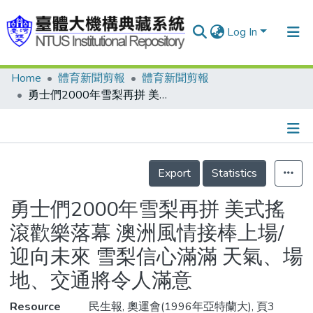
Log In
Home
體育新聞剪報
體育新聞剪報
Communities & Collections
勇士們2000年雪梨再拼 美式搖滾歡樂落幕 澳洲風情接棒上場/迎向未來 雪梨信心滿滿 天氣、場地、交通將令人滿意
Research Outputs
Fundings & Projects
Details
People
Export
Statistics
Organizations
勇士們2000年雪梨再拼 美式搖
Statistics
滾歡樂落幕 澳洲風情接棒上場/
迎向未來 雪梨信心滿滿 天氣、場
地、交通將令人滿意
Resource
民生報, 奧運會(1996年亞特蘭大), 頁3