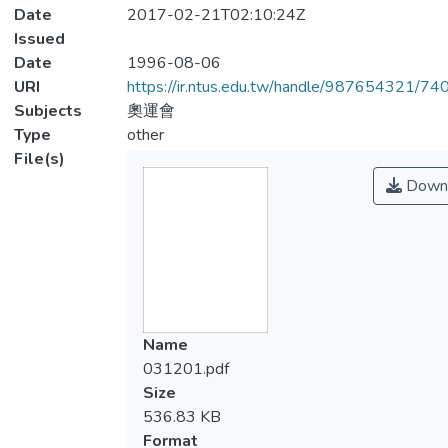
Date
2017-02-21T02:10:24Z
Issued
Date
1996-08-06
URI
https://ir.ntus.edu.tw/handle/987654321/74
Subjects
奧運會
Type
other
File(s)
Down
Name
031201.pdf
Size
536.83 KB
Format