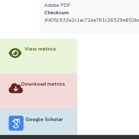
Adobe PDF
Checksum
(MD5):933a2c1ac72ea761c26529e652b
View metrics
Download metrics
Google Scholar