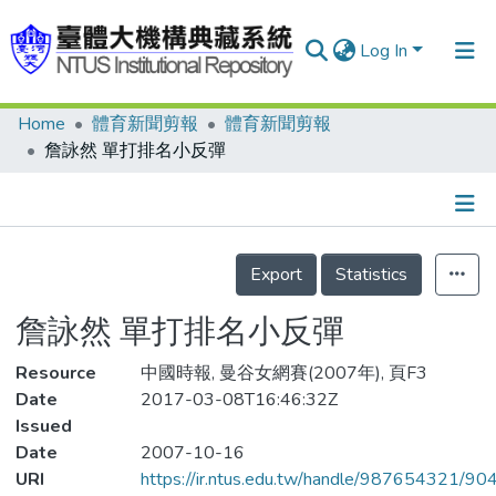
Log In
Home
體育新聞剪報
體育新聞剪報
Communities & Collections
詹詠然 單打排名小反彈
Research Outputs
Fundings & Projects
Details
People
Export
Statistics
Organizations
詹詠然 單打排名小反彈
Statistics
Resource
中國時報, 曼谷女網賽(2007年), 頁F3
Date
2017-03-08T16:46:32Z
Issued
Date
2007-10-16
URI
https://ir.ntus.edu.tw/handle/987654321/90