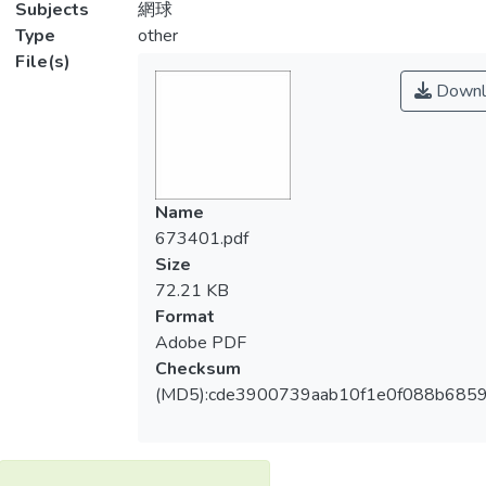
Subjects
網球
Type
other
File(s)
Downl
Name
673401.pdf
Size
72.21 KB
Format
Adobe PDF
Checksum
(MD5):cde3900739aab10f1e0f088b685