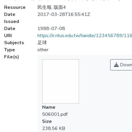
Resource
民生報, 版面4
Date
2017-03-28T16:55:41Z
Issued
Date
1988-07-08
URI
https://ir.ntus.edu.tw/handle/123456789/1
Subjects
足球
Type
other
File(s)
Down
Name
506001.pdf
Size
238.56 KB