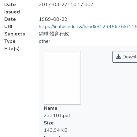
Date
2017-03-27T10:17:00Z
Issued
Date
1989-08-29
URI
https://ir.ntus.edu.tw/handle/123456789/1
Subjects
網球;體育行政
Type
other
File(s)
Downl
Name
233101.pdf
Size
143.94 KB