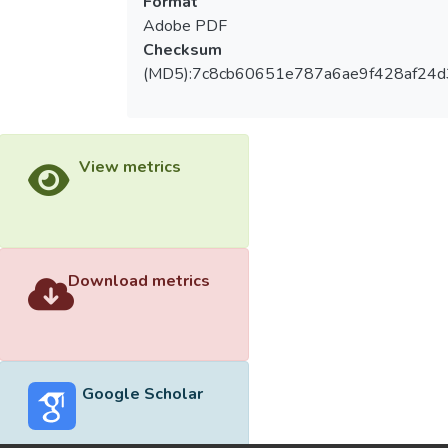
Format
Adobe PDF
Checksum
(MD5):7c8cb60651e787a6ae9f428af24
View metrics
Download metrics
Google Scholar