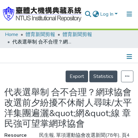
Log In
Home
體育新聞剪報
體育新聞剪報
Communities & Collections
代表選舉制 合不合理？網球協會改選前夕紛擾不休耐人尋味/太平洋集團遍灑&quot;網&quot;線 章民強可望掌網球協會
Research Outputs
Fundings & Projects
Details
People
Export
Statistics
Organizations
代表選舉制 合不合理？網球協會
Statistics
改選前夕紛擾不休耐人尋味/太平
洋集團遍灑&quot;網&quot;線 章
民強可望掌網球協會
Resource
民生報, 單項運動協會改選新聞(78年), 頁4