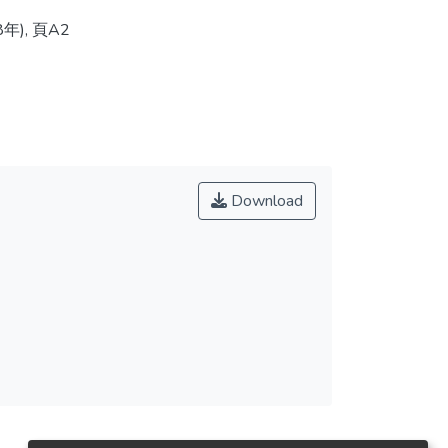
), 頁A2
Download