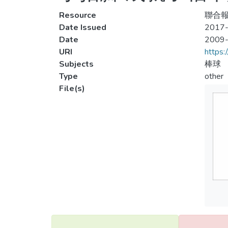
Resource
聯合報
Date Issued
2017-
Date
2009
URI
https:
Subjects
棒球
Type
other
File(s)