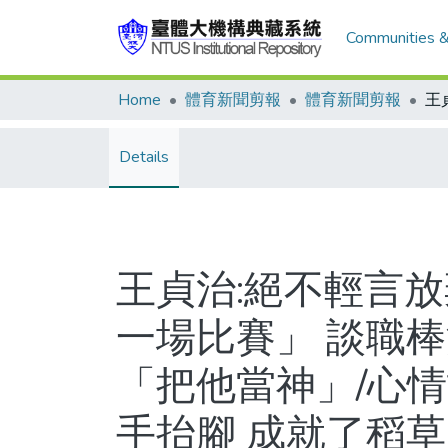
Communities &
Home
體育新聞剪報
體育新聞剪報
Details
王貞治:絕不輕言
一場比賽」 談職
「把他當神」/心情
手抬腳 成就了稻