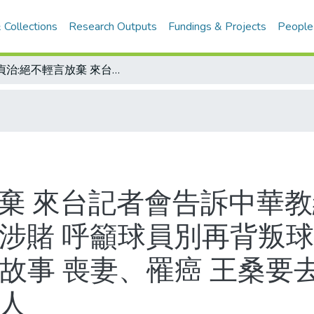
 Collections
Research Outputs
Fundings & Projects
People
王貞治:絕不輕言放棄 來台記者會告訴中華教練團「不放過任何一場比賽」 談職棒涉賭 呼籲球員別再背叛球迷/歷任教練都到了「把他當神」/心情故事 喪妻、罹癌 王桑要去接受宿命/跟著投手抬腳 成就了稻草人
放棄 來台記者會告訴中華
棒涉賭 呼籲球員別再背叛球
故事 喪妻、罹癌 王桑要
草人