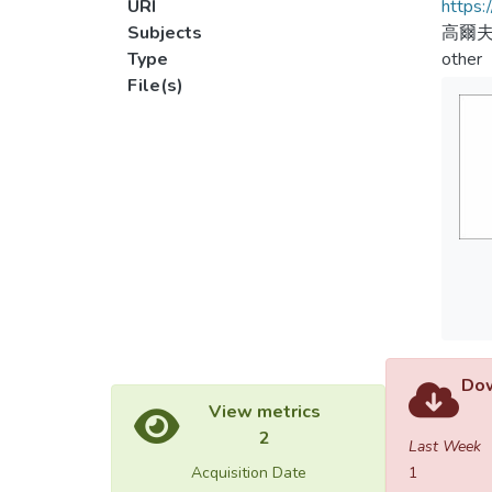
URI
https:
Subjects
高爾
Type
other
File(s)
Dow
View metrics
2
Last Week
Acquisition Date
1