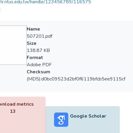
//ir.ntus.edu.tw/handle/123456789/116575
夫
Name
507201.pdf
Size
138.87 KB
Format
Adobe PDF
Checksum
(MD5):d0bc09523d2bf0f6119bfcb5ee9115cf
nload metrics
13
Google Scholar