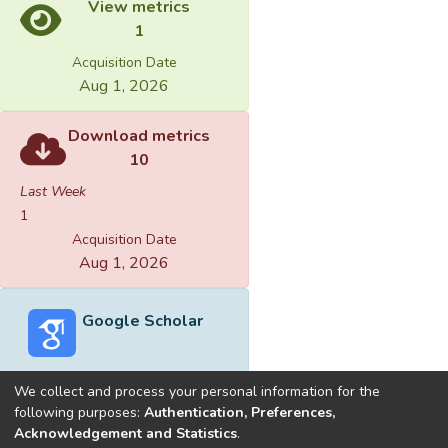
View metrics
1
Acquisition Date
Aug 1, 2026
Download metrics
10
Last Week
1
Acquisition Date
Aug 1, 2026
Google Scholar
We collect and process your personal information for the
following purposes:
Authentication, Preferences,
Acknowledgement and Statistics
.
Built with
DSpace-CRIS software
- Extension maintained and