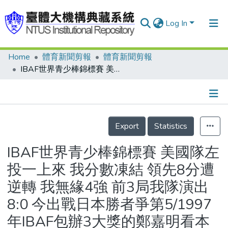
Log In
Home
體育新聞剪報
體育新聞剪報
Communities & Collections
IBAF世界青少棒錦標賽 美國隊左投一上來 我分數凍結 領先8分遭逆轉 我無緣4強 前3局我隊演出8:0 今出戰日本勝者爭第5/1997年IBAF包辦3大獎的鄭嘉明看本屆小老弟：太緊張/林子偉家人齊來加油/威廉波特懷舊系列之1 前洋基名投憶中華隊 年年奪冠彷彿洋基/台中西苑青棒教練蔡景峰 見證金龍少棒首冠/當年代表高雄復興國小的鄭錡鴻 首度出國就奪冠
Research Outputs
Fundings & Projects
Details
People
Export
Statistics
Organizations
IBAF世界青少棒錦標賽 美國隊左
Statistics
投一上來 我分數凍結 領先8分遭
逆轉 我無緣4強 前3局我隊演出
8:0 今出戰日本勝者爭第5/1997
年IBAF包辦3大獎的鄭嘉明看本