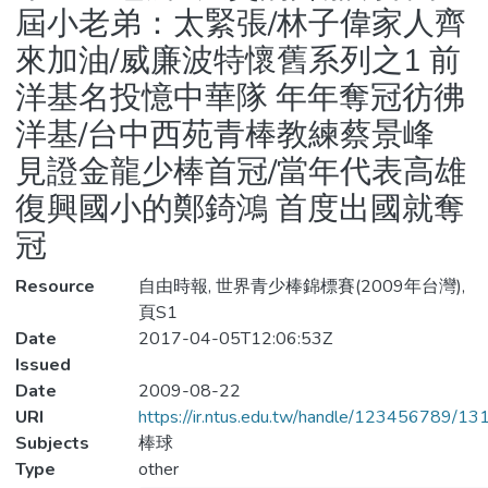
屆小老弟：太緊張/林子偉家人齊
來加油/威廉波特懷舊系列之1 前
洋基名投憶中華隊 年年奪冠彷彿
洋基/台中西苑青棒教練蔡景峰
見證金龍少棒首冠/當年代表高雄
復興國小的鄭錡鴻 首度出國就奪
冠
Resource
自由時報, 世界青少棒錦標賽(2009年台灣),
頁S1
Date
2017-04-05T12:06:53Z
Issued
Date
2009-08-22
URI
https://ir.ntus.edu.tw/handle/123456789/1
Subjects
棒球
Type
other