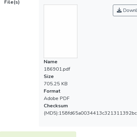
File(s)
Downl
Name
186901.pdf
Size
705.25 KB
Format
Adobe PDF
Checksum
(MD5):158fd65a0034413c321311392bc