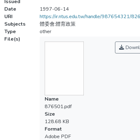
Issued
Date
1997-06-14
URI
https://ir.ntus.edu.tw/handle/987654321/82
Subjects
體委會;體育政策
Type
other
File(s)
Downl
Name
876501.pdf
Size
128.68 KB
Format
Adobe PDF