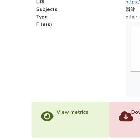
URI
https:
Subjects
滑冰
Type
other
File(s)
View metrics
Dow