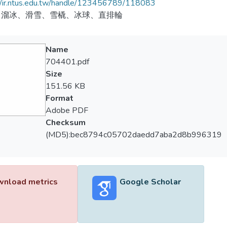
//ir.ntus.edu.tw/handle/123456789/118083
、溜冰、滑雪、雪橇、冰球、直排輪
Name
704401.pdf
Size
151.56 KB
Format
Adobe PDF
Checksum
(MD5):bec8794c05702daedd7aba2d8b996319
nload metrics
Google Scholar